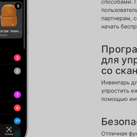
способами. 
пользовател
партнерам, 
начать беспр
Програ
для уп
со ска
Инвентарь дл
упростить е
помощью инт
Безопа
Отличная фун