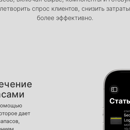
летворить спрос клиентов, снизить затраты
более эффективно.
ечение
асами
 помощью
оторое дает
апасов,
ением