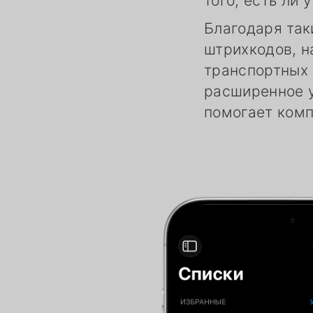
того, есть ли
Благодаря так
штрихкодов, н
транспортных 
расширенное у
помогает комп