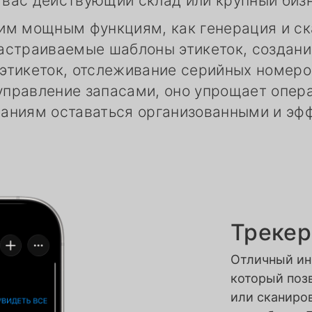
 у вас действующий склад или крупный биз
им мощным функциям, как генерация и с
астраиваемые шаблоны этикеток, создани
этикеток, отслеживание серийных номеро
правление запасами, оно упрощает опер
аниям оставаться организованными и эф
Трекер
Отличный ин
который позв
или сканиро