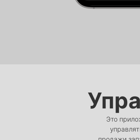
Упра
Это прило
управлят
продажи зап