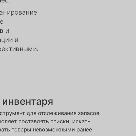
нес.
канирование
е
в и
ации и
фективными.
 инвентаря
струмент для отслеживания запасов,
оляет составлять списки, искать
вать товары невозможными ранее