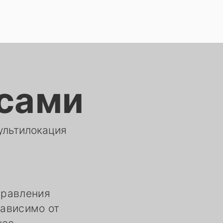
асами
ультилокация
управления
зависимо от