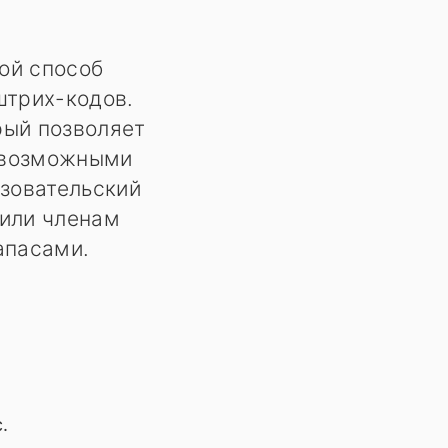
той способ
штрих-кодов.
рый позволяет
невозможными
ьзовательский
или членам
апасами.
.