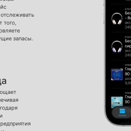
ейс
 отслеживать
 того,
овляете
ущие запасы.
да
рощает
печивая
агодаря
и
предприятия