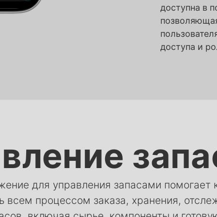
доступна в 
позволяющая
пользовател
доступа и ро
вление зап
жение для управления запасами помогает
ь всем процессом заказа, хранения, отсле
асов, включая сырье, компоненты и готову