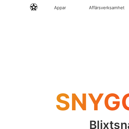
Appar
Affärsverksamhet
SNYG
Blixts