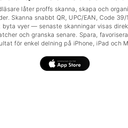
äsare låter proffs skanna, skapa och organ
der. Skanna snabbt QR, UPC/EAN, Code 39/
t byta vyer — senaste skanningar visas direk
tcher och granska senare. Spara, favoriser
ultat för enkel delning på iPhone, iPad och 