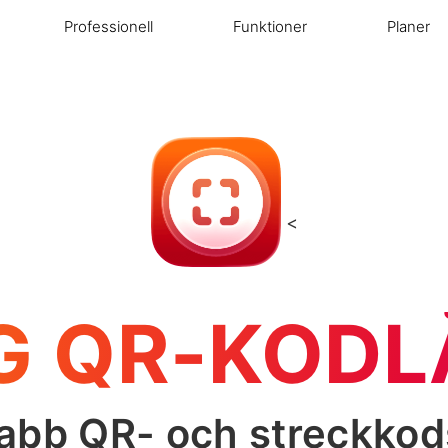
Professionell
Funktioner
Planer
<
G QR-KODL
nabb QR- och streckkod