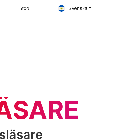
Stöd
Svenska
ÄSARE
släsare