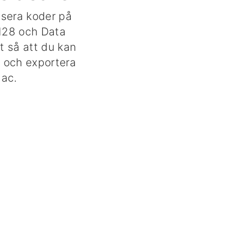
isera koder på
128 och Data
t så att du kan
a och exportera
Mac.