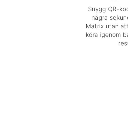
Snygg QR-kodl
några sekun
Matrix utan at
köra igenom ba
res