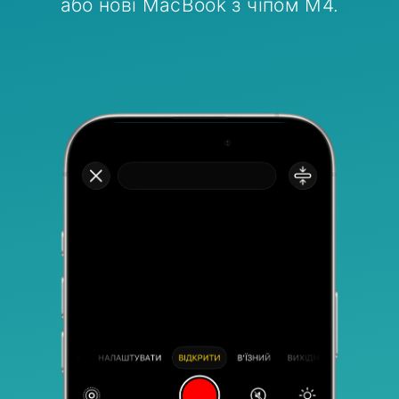
або нові MacBook з чіпом M4.