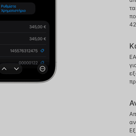
τα
πο
42
Κ
EA
γι
εξ
πρ
Α
Απ
αν
Εξ