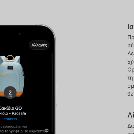
Ι
Πρ
σύ
Λε
χρ
Ορ
τη
ομ
θέ
Λ
Δι
απ