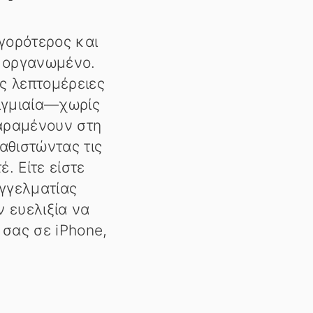
γορότερος και
ς οργανωμένο.
ς λεπτομέρειες
τιγμιαία—χωρίς
αραμένουν στη
αθιστώντας τις
. Είτε είστε
αγγελματίας
ν ευελιξία να
 σας σε iPhone,